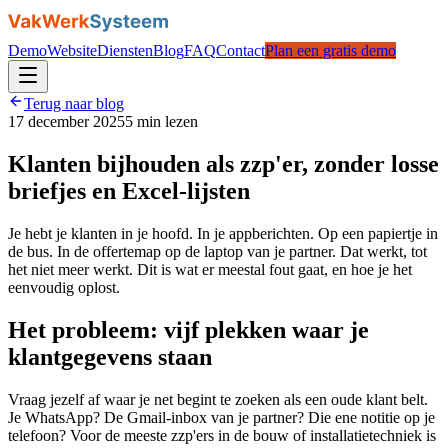
Demo
Website
Diensten
Blog
FAQ
Contact
Plan een gratis demo
Terug naar blog
17 december 2025
5
min lezen
Klanten bijhouden als zzp'er, zonder losse
briefjes en Excel-lijsten
Je hebt je klanten in je hoofd. In je appberichten. Op een papiertje in
de bus. In de offertemap op de laptop van je partner. Dat werkt, tot
het niet meer werkt. Dit is wat er meestal fout gaat, en hoe je het
eenvoudig oplost.
Het probleem: vijf plekken waar je
klantgegevens staan
Vraag jezelf af waar je net begint te zoeken als een oude klant belt.
Je WhatsApp? De Gmail-inbox van je partner? Die ene notitie op je
telefoon? Voor de meeste zzp'ers in de bouw of installatietechniek is