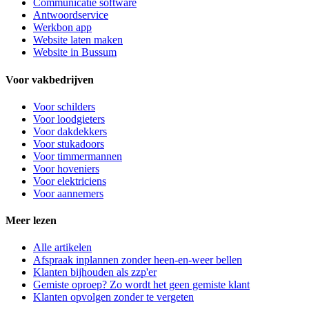
Communicatie software
Antwoordservice
Werkbon app
Website laten maken
Website in Bussum
Voor vakbedrijven
Voor
schilders
Voor
loodgieters
Voor
dakdekkers
Voor
stukadoors
Voor
timmermannen
Voor
hoveniers
Voor
elektriciens
Voor
aannemers
Meer lezen
Alle artikelen
Afspraak inplannen zonder heen-en-weer bellen
Klanten bijhouden als zzp'er
Gemiste oproep? Zo wordt het geen gemiste klant
Klanten opvolgen zonder te vergeten