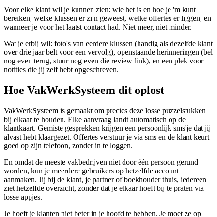
Voor elke klant wil je kunnen zien: wie het is en hoe je 'm kunt
bereiken, welke klussen er zijn geweest, welke offertes er liggen, en
wanneer je voor het laatst contact had. Niet meer, niet minder.
Wat je erbij wil: foto's van eerdere klussen (handig als dezelfde klant
over drie jaar belt voor een vervolg), openstaande herinneringen (bel
nog even terug, stuur nog even die review-link), en een plek voor
notities die jij zelf hebt opgeschreven.
Hoe VakWerkSysteem dit oplost
VakWerkSysteem is gemaakt om precies deze losse puzzelstukken
bij elkaar te houden. Elke aanvraag landt automatisch op de
klantkaart. Gemiste gesprekken krijgen een persoonlijk sms'je dat jij
alvast hebt klaargezet. Offertes verstuur je via sms en de klant keurt
goed op zijn telefoon, zonder in te loggen.
En omdat de meeste vakbedrijven niet door één persoon gerund
worden, kun je meerdere gebruikers op hetzelfde account
aanmaken. Jij bij de klant, je partner of boekhouder thuis, iedereen
ziet hetzelfde overzicht, zonder dat je elkaar hoeft bij te praten via
losse appjes.
Je hoeft je klanten niet beter in je hoofd te hebben. Je moet ze op