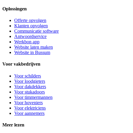
Oplossingen
Offerte opvolgen
Klanten opvolgen
Communicatie software
Antwoordservice
Werkbon app
Website laten maken
Website in Bussum
Voor vakbedrijven
Voor
schilders
Voor
loodgieters
Voor
dakdekkers
Voor
stukadoors
Voor
timmermannen
Voor
hoveniers
Voor
elektriciens
Voor
aannemers
Meer lezen