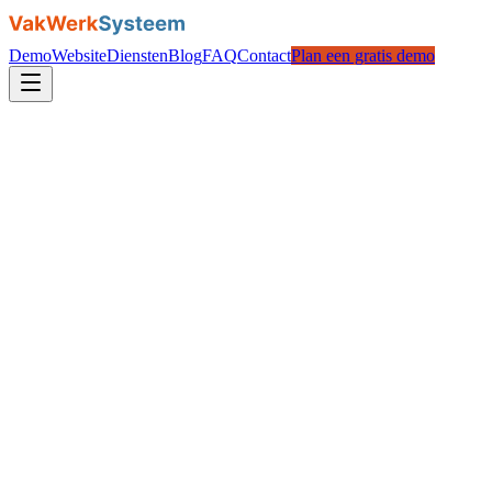
Demo
Website
Diensten
Blog
FAQ
Contact
Plan een gratis demo
Waarom opvolgen loont